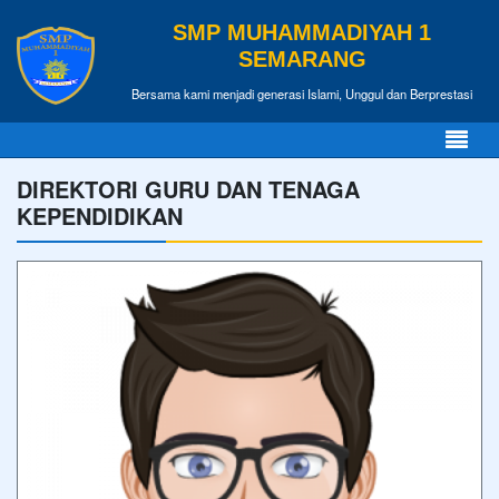
SMP MUHAMMADIYAH 1
SEMARANG
Bersama kami menjadi generasi Islami, Unggul dan Berprestasi
DIREKTORI GURU DAN TENAGA
KEPENDIDIKAN