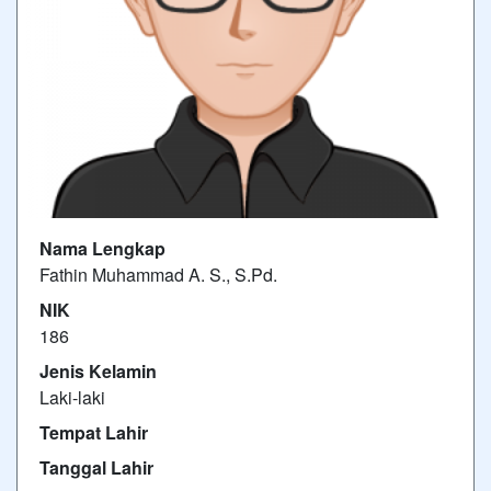
Nama Lengkap
Fathin Muhammad A. S., S.Pd.
NIK
186
Jenis Kelamin
Laki-laki
Tempat Lahir
Tanggal Lahir