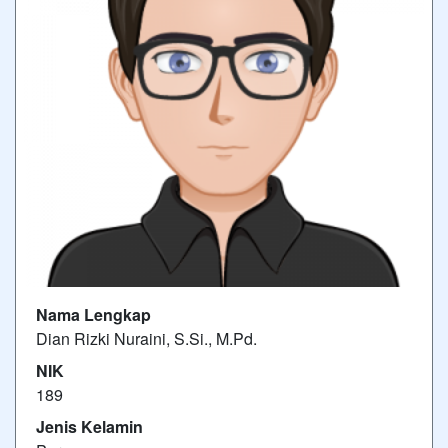
Nama Lengkap
Dian Rizki Nuraini, S.Si., M.Pd.
NIK
189
Jenis Kelamin