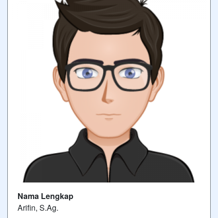
Nama Lengkap
Arifin, S.Ag.