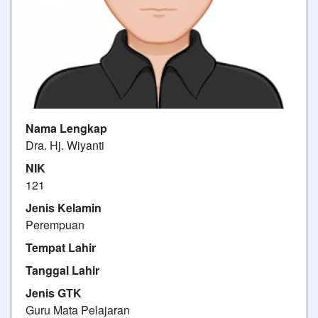
Nama Lengkap
Dra. Hj. Wiyanti
NIK
121
Jenis Kelamin
Perempuan
Tempat Lahir
Tanggal Lahir
Jenis GTK
Guru Mata Pelajaran