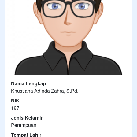
Nama Lengkap
Khustiana Adinda Zahra, S.Pd.
NIK
187
Jenis Kelamin
Perempuan
Tempat Lahir