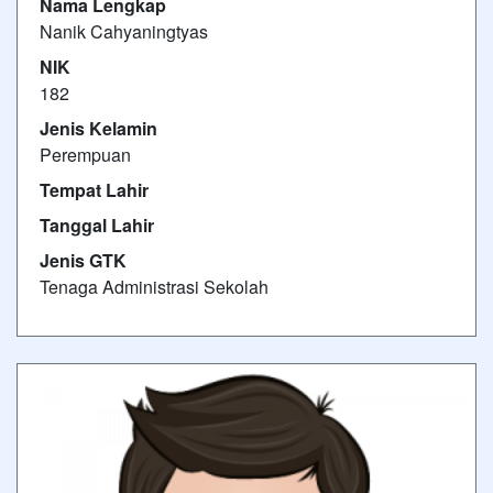
Nama Lengkap
Nanik Cahyaningtyas
NIK
182
Jenis Kelamin
Perempuan
Tempat Lahir
Tanggal Lahir
Jenis GTK
Tenaga Administrasi Sekolah