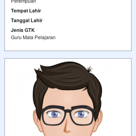
Perempuan
Tempat Lahir
Tanggal Lahir
Jenis GTK
Guru Mata Pelajaran