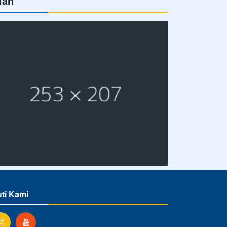
lan
uti Kami