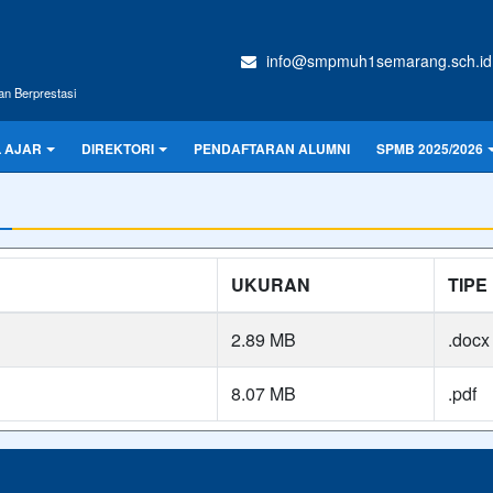
info@smpmuh1semarang.sch.id
an Berprestasi
 AJAR
DIREKTORI
PENDAFTARAN ALUMNI
SPMB 2025/2026
UKURAN
TIPE
2.89 MB
.docx
8.07 MB
.pdf