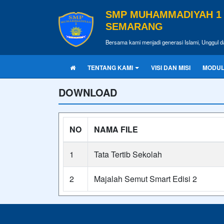
SMP MUHAMMADIYAH 1
SEMARANG
Bersama kami menjadi generasi Islami, Unggul d
TENTANG KAMI
VISI DAN MISI
MODUL
DOWNLOAD
NO
NAMA FILE
1
Tata Tertib Sekolah
2
Majalah Semut Smart Edisi 2